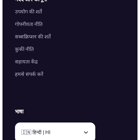
Image Splitter
Color Palette Generator from Image
Face Shape Detector
Blur Image
Video Converter
उपयोग की शर्तें
AI Image Combiner
गोपनीयता नीति
सब्सक्रिप्शन की शर्तें
कुकी नीति
सहायता केंद्र
हमसे संपर्क करें
भाषा
🇮🇳 हिन्दी | HI