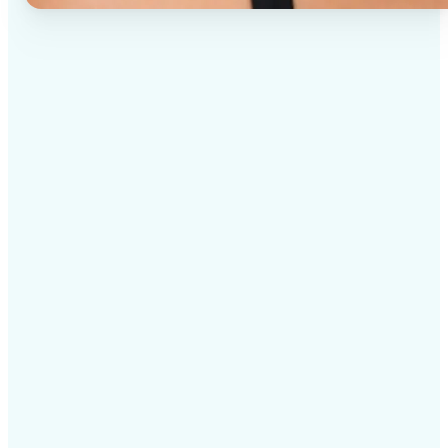
✅
उच्च गुणवत्ता वाले परिणाम
AI-संचालित तकनीक हर बार पेशेवर-ग्रेड विज़ुअल्स प्रदान करती है
✅
बुद्धिमान रेंडरिंग
AI सर्वोत्तम परिणामों के लिए दृश्य और विषय के अनुसार प्रभाव को
अनुकूलित करता है
✅
क्रॉस-प्लेटफ़ॉर्म समर्थन
निर्बाध पहुंच के लिए iOS, Android और वेब पर उपलब्ध