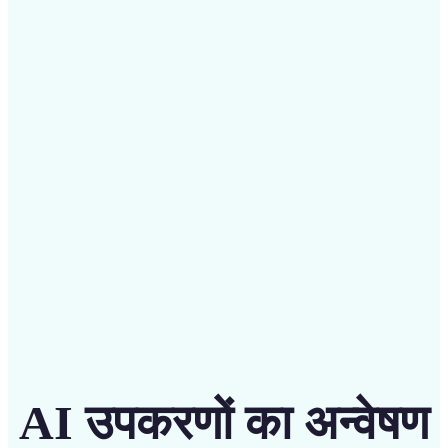
✅
बजट के अनुकूल
सस्ते और सहज ज्ञान युक्त उपकरण के साथ महंगे डिज़ाइनर पर बचत
करें
शुरू करें
AI उपकरणों का अन्वेषण