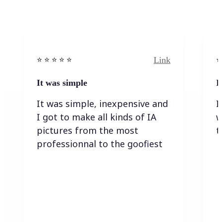
Link
⭐️ ⭐️ ⭐️ ⭐ ⭐️
⭐️
It was simple
I
It was simple, inexpensive and
I
I got to make all kinds of IA
w
pictures from the most
t
professionnal to the goofiest