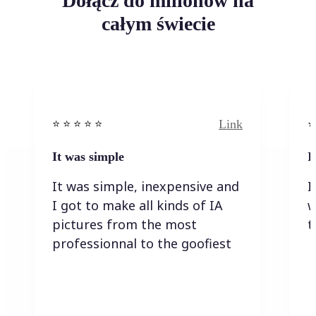
Dołącz do milionów na
całym świecie
Link
⭐️ ⭐️ ⭐️ ⭐ ⭐️
⭐️
It was simple
I
It was simple, inexpensive and
I
I got to make all kinds of IA
w
pictures from the most
t
professionnal to the goofiest