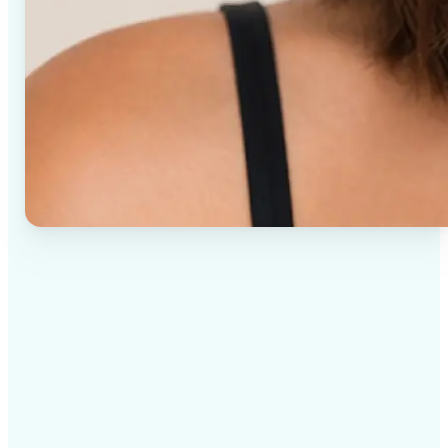
✅
Wyniki wysokiej jakości
Technologia oparta na SI dostarcza profesjonalne
wyniki za każdym razem
✅
Inteligentne renderowanie