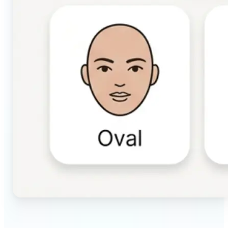
🔹
Entuzjastki makijażu i urody — Zidentyfikuj
kształty twarzy i rysów przed wyborem technik