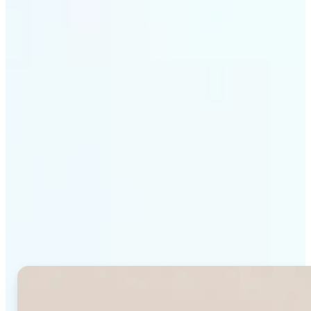
Rozpocznij
Dlaczego Detektor
Kształtu Twarzy Lift
wyróżnia się