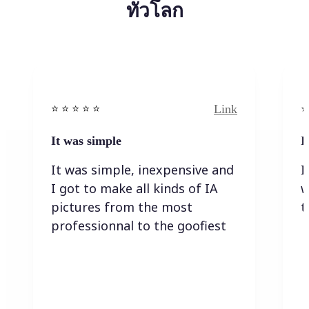
ทั่วโลก
Link
⭐️ ⭐️ ⭐️ ⭐ ⭐️
⭐️
It was simple
I
It was simple, inexpensive and
I
I got to make all kinds of IA
w
pictures from the most
t
professionnal to the goofiest