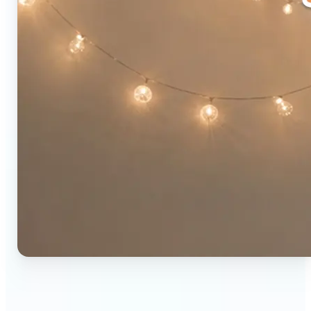
🔹
ผู้ใช้โซเชียลมีเดีย — รวมรูปสองรูปเป็นโพสต์ที่สะดุดตา
ในไม่กี่วินาที รูปแบบก่อน-หลังให้คอนเทนต์พร้อมแชร์