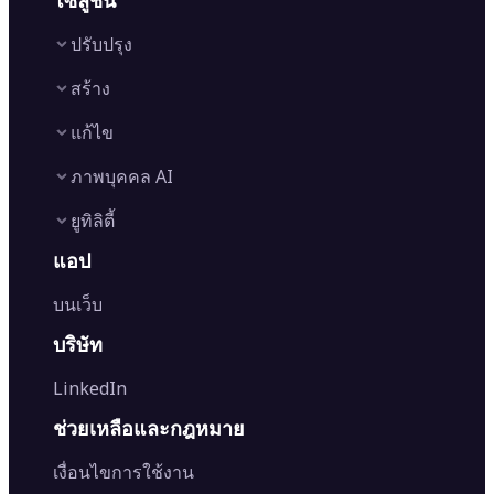
โซลูชัน
ปรับปรุง
สร้าง
Image Enhancer
แก้ไข
Image Upscaler
Text to Video AI
AI Relight
ภาพบุคคล AI
Image to Video AI
AI Retake
Background Remover
AI Video Generator
ยูทิลิตี้
Object Remover
AI Logo Maker
AI Filters
Watermark Remover
AI Baby Generator
แอป
AI Headshot Generator
AI Photo Editor
AI Image Generator
Font Generator
Clothes Changer
Image Cropper
บนเว็บ
Edit Background
Image to Text
Hairstyle Changer
Image Resizer
Generative Fill
AI Image Detector
Passport Photo Maker
บริษัท
Image Rotator
Photo Colorizer
AI Image Translator
AI Age Progression
Flip Image
LinkedIn
Image Recolor
Image Converter
AI Face Swap
Image Extender
Image Compressor
AI Tattoo Generator
ช่วยเหลือและกฎหมาย
Image Splitter
Color Palette Generator from Image
Face Shape Detector
Blur Image
Video Converter
เงื่อนไขการใช้งาน
AI Image Combiner