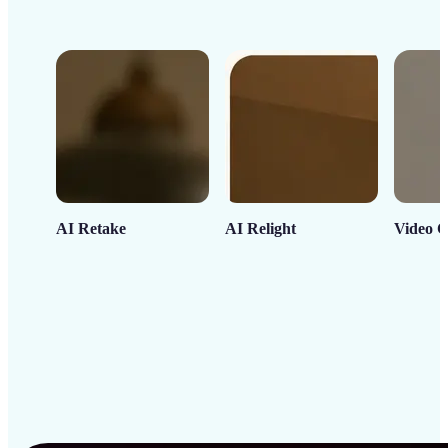
AI Retake
AI Relight
Video C