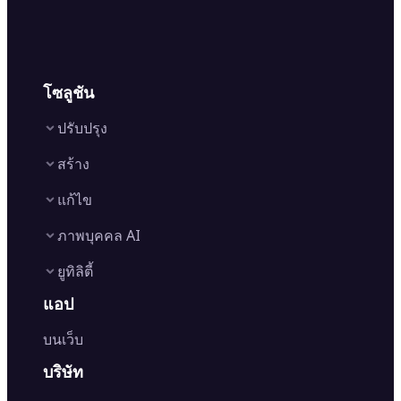
โซลูชัน
ปรับปรุง
สร้าง
Image Enhancer
แก้ไข
Image Upscaler
Text to Video AI
AI Relight
ภาพบุคคล AI
Image to Video AI
AI Retake
Background Remover
AI Video Generator
ยูทิลิตี้
Object Remover
AI Logo Maker
AI Filters
Watermark Remover
AI Baby Generator
แอป
AI Headshot Generator
AI Photo Editor
AI Image Generator
Font Generator
Clothes Changer
Image Cropper
บนเว็บ
Edit Background
Image to Text
Hairstyle Changer
Image Resizer
Generative Fill
AI Image Detector
Passport Photo Maker
บริษัท
Image Rotator
Photo Colorizer
AI Image Translator
AI Age Progression
Flip Image