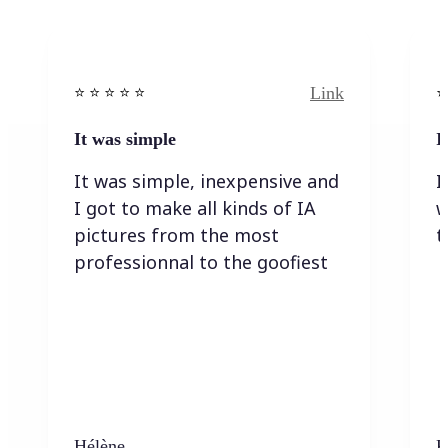
Link
⭐️ ⭐️ ⭐️ ⭐ ⭐️
⭐️
It was simple
I
It was simple, inexpensive and
I
I got to make all kinds of IA
w
pictures from the most
t
professionnal to the goofiest
Hélène
K