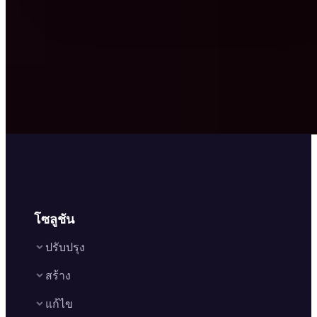
โซลูชัน
ปรับปรุง
สร้าง
Image Enhancer
แก้ไข
Image Upscaler
Text to Video AI