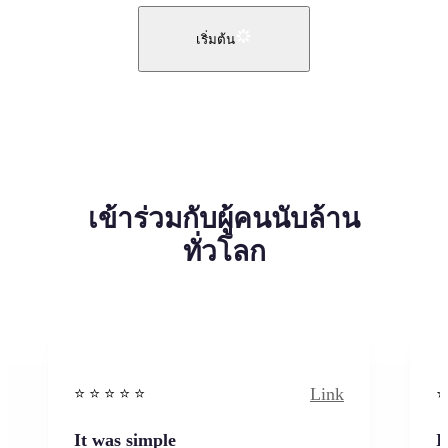
เริ่มต้น
เข้าร่วมกับผู้คนนับล้าน
ทั่วโลก
Link
⭐️ ⭐️ ⭐️ ⭐ ⭐️
⭐️
It was simple
I