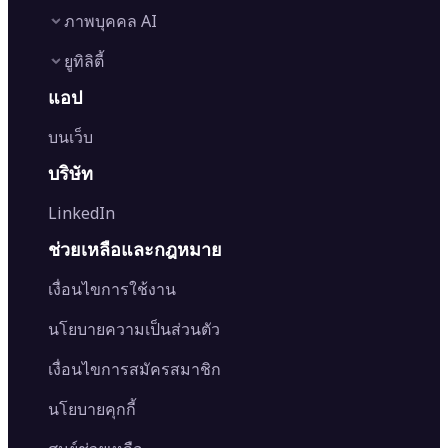
AI Relight
ภาพบุคคล AI
Image to Video AI
AI Retake
Background Remover
AI Video Generator
ยูทิลิตี้
Object Remover
AI Logo Maker
AI Filters
Watermark Remover
AI Baby Generator
แอป
AI Headshot Generator
AI Photo Editor
AI Image Generator
Font Generator
Clothes Changer
Image Cropper
บนเว็บ
Edit Background
Image to Text
Hairstyle Changer
Image Resizer
Generative Fill
AI Image Detector
Passport Photo Maker
บริษัท
Image Rotator
Photo Colorizer
AI Image Translator
AI Age Progression
Flip Image
LinkedIn
Image Recolor
Image Converter
AI Face Swap
Image Extender
Image Compressor
AI Tattoo Generator
ช่วยเหลือและกฎหมาย
Image Splitter
Color Palette Generator from Image
Face Shape Detector
Blur Image
Video Converter
เงื่อนไขการใช้งาน
AI Image Combiner
นโยบายความเป็นส่วนตัว
เงื่อนไขการสมัครสมาชิก
นโยบายคุกกี้