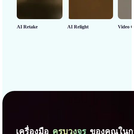
AI Retake
AI Relight
Video C
เครื่องมือ
ครบวงจร
ของคุณในก