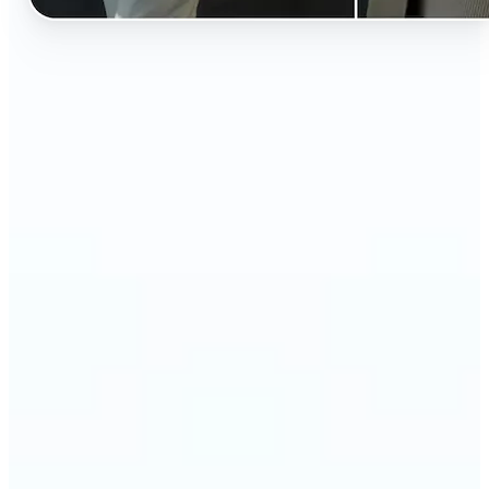
🔹
เหมาะสำหรับทุกคนที่อยากรู้ว่าจะดูเป็นอย่างไรในสไตล์
ต่างๆ โดยไม่ต้องซื้อก่อน
🔹
คนรักแฟชั่นสามารถสำรวจเสื้อผ้า สไตล์ และเทรนด์
ใหม่ๆ ก่อนซื้อ
🔹
ผู้สร้างคอนเทนต์สามารถยกระดับโพสต์ด้วยการสลับ
เสื้อผ้าที่สร้างสรรค์และโดดเด่น
🔹
ผู้ขาย e-commerce สามารถแสดงภาพสินค้าหลายแบบ
โดยไม่ต้องจ้างนางแบบ