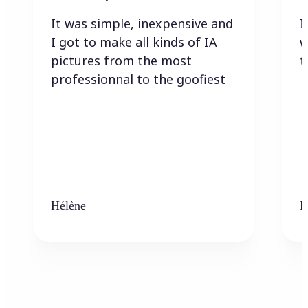
It was simple, inexpensive and
I
I got to make all kinds of IA
w
pictures from the most
t
professionnal to the goofiest
Hélène
K