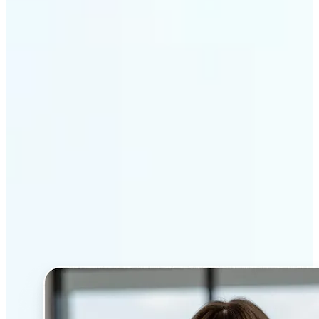
เริ่มต้นเลย
เหตุใด เครื่องมือสร้าง
เฮดช็อตด้วย AI ของ Lift
จึงโดดเด่น