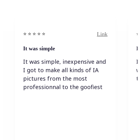
Link
⭐️ ⭐️ ⭐️ ⭐ ⭐️
⭐️
It was simple
I
It was simple, inexpensive and
I
I got to make all kinds of IA
w
pictures from the most
t
professionnal to the goofiest