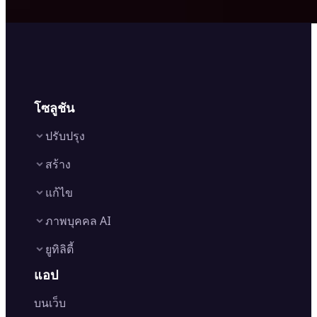
โซลูชัน
ปรับปรุง
สร้าง
Image Enhancer
แก้ไข
Image Upscaler
Text to Video AI
AI Relight
ภาพบุคคล AI
Image to Video AI
AI Retake
Background Remover
AI Video Generator
ยูทิลิตี้
Object Remover
AI Logo Maker
AI Filters
Watermark Remover
AI Baby Generator
แอป
AI Headshot Generator
AI Photo Editor
AI Image Generator
Font Generator
Clothes Changer
Image Cropper
บนเว็บ
Edit Background
Image to Text
Hairstyle Changer
Image Resizer