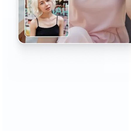
🔹
ผู้หางานและผู้เปลี่ยนอาชีพ — อัปเกรด LinkedIn ของ
คุณและดำเนินการต่อด้วยภาพถ่ายเฮดช็อตระดับมือ
อาชีพที่เพิ่มความมั่นใจ โดดเด่นสำหรับผู้สรรหาบุคลากร
ด้วยรูปโปรไฟล์ที่สวยงามซึ่งสร้างความประทับใจแรกอัน
ทรงพลัง