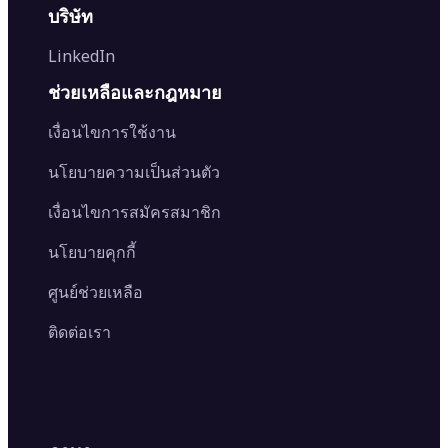
Generative Fill
AI Image Detector
Passport Photo Maker
บริษัท
Image Rotator
Photo Colorizer
AI Image Translator
AI Age Progression
Flip Image
LinkedIn
Image Recolor
Image Converter
AI Face Swap
Image Extender
Image Compressor
AI Tattoo Generator
ช่วยเหลือและกฎหมาย
Image Splitter
Color Palette Generator from Image
Face Shape Detector
Blur Image
Video Converter
เงื่อนไขการใช้งาน
AI Image Combiner
นโยบายความเป็นส่วนตัว
เงื่อนไขการสมัครสมาชิก
นโยบายคุกกี้
ศูนย์ช่วยเหลือ
ติดต่อเรา