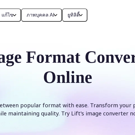
แก้ไข
ภาพบุคคล AI
ยูทิลิตี้
age Format Conver
Online
etween popular format with ease. Transform your 
ile maintaining quality. Try Lift's image converter n