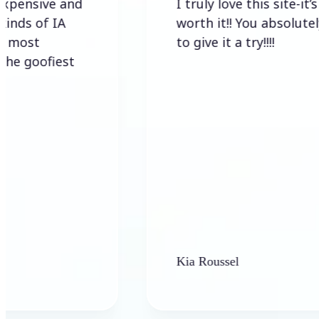
 and
I truly love this site-it’s so
A
worth it!! You absolutely have
to give it a try!!!!
st
Kia Roussel