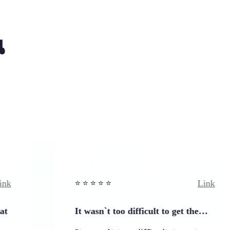
น
Link
⭐️ ⭐️ ⭐️ ⭐ ⭐️
It wasn`t too difficult to get the…