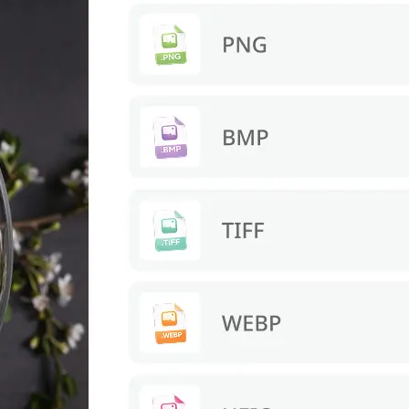
s. Download a
re.