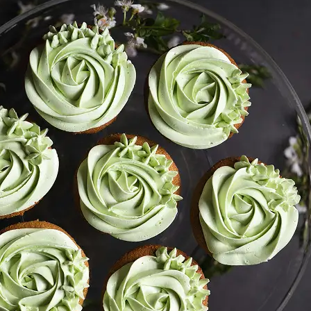
Get your converted image in second
high-quality file ready to use anywhe
Get Started