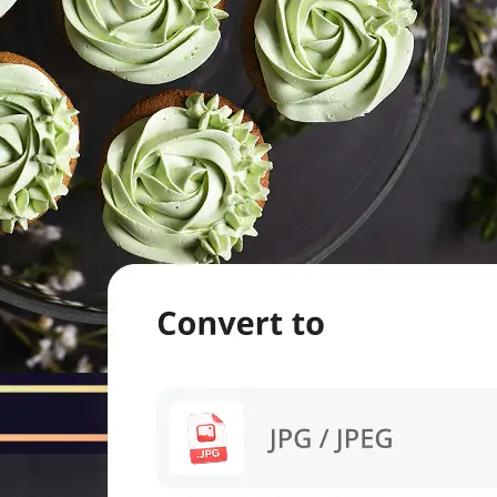
evice.
 we'll handle