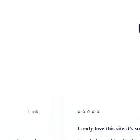
Link
Link
⭐️ ⭐️ ⭐️ ⭐ ⭐️
I truly love this site-it’s so worth…