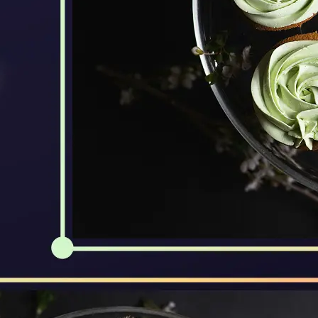
🖼
Upload Your Image
Drag and drop an image from your d
🎯
Choose an Output Format
Select your desired output format —
the conversion automatically.
⬇️
Download Your File