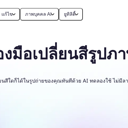
แก้ไข
ภาพบุคคล AI
ยูทิลิตี้
่องมือเปลี่ยนสีรูปภ
่ยนสีใดก็ได้ในรูปถ่ายของคุณทันทีด้วย AI ทดลองใช้ ไม่มีล