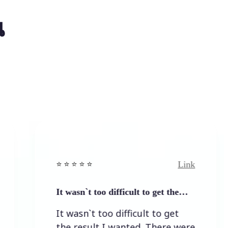
น
Link
⭐️ ⭐️ ⭐️ ⭐ ⭐️
It wasn`t too difficult to get the…
It wasn`t too difficult to get
the result I wanted. There were