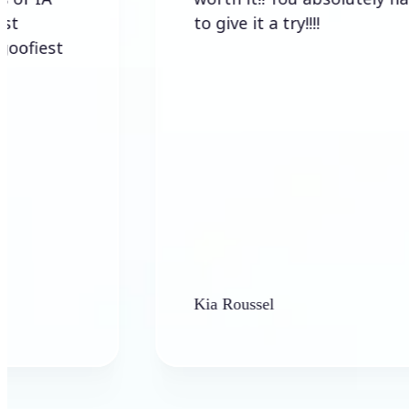
to give it a try!!!!
t
Kia Roussel