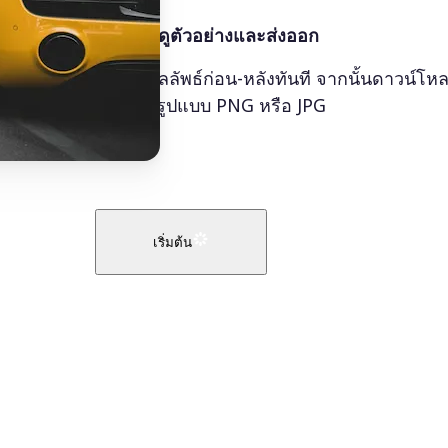
🤘
ดูตัวอย่างและส่งออก
ดูผลลัพธ์ก่อน-หลังทันที จากนั้นดาวน์โ
ในรูปแบบ PNG หรือ JPG
เริ่มต้น