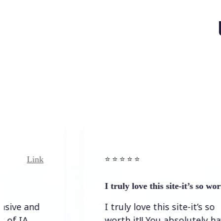
Link
Link
⭐️ ⭐️ ⭐️ ⭐ ⭐️
I truly love this site-it’s so worth…
and
I truly love this site-it’s so
worth it!! You absolutely have