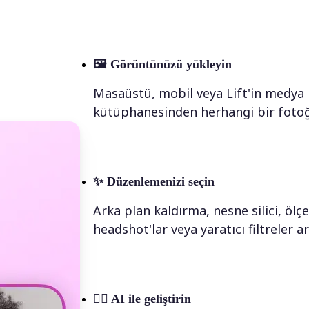
🖼
Görüntünüzü yükleyin
Masaüstü, mobil veya Lift'in medya
kütüphanesinden herhangi bir fotoğr
✨
Düzenlemenizi seçin
Arka plan kaldırma, nesne silici, ölç
headshot'lar veya yaratıcı filtreler 
💁‍♀️
AI ile geliştirin