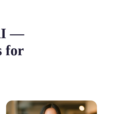
AI —
 for