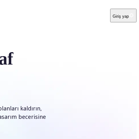
Giriş yap
af
anları kaldırın,
 tasarım becerisine