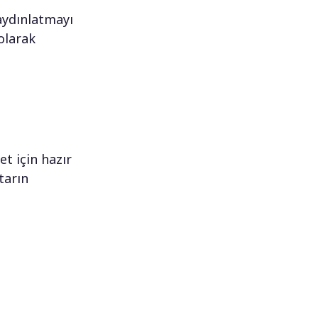
 aydınlatmayı
olarak
t için hazır
tarın