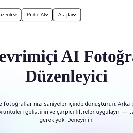
üzenle
Portre AI
Araçlar
evrimiçi AI Fotoğr
Düzenleyici
 fotoğraflarınızı saniyeler içinde dönüştürün. Arka pl
örüntüleri geliştirin ve çarpıcı filtreler uygulayın —
gerek yok. Deneyinin!