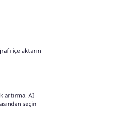
afı içe aktarın
ek artırma, AI
arasından seçin