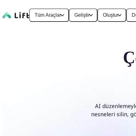
Tüm Araçlar
Geliştir
Oluştur
D
Ç
AI düzenlemeyle
nesneleri silin, g