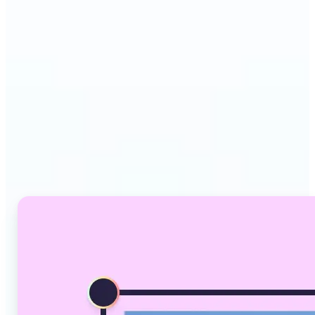
Lift'in Yapay Zeka
Görüntü Dönüştürücüsü
neden öne çıkıyor