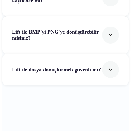
kaybeder mi?
Lift ile BMP'yi PNG'ye dönüştürebilir
misiniz?
Lift ile dosya dönüştürmek güvenli mi?
Başla