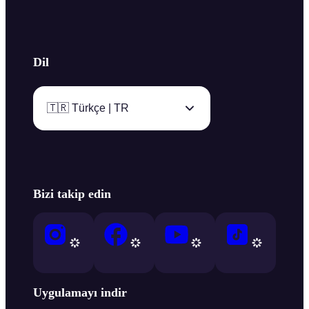
Dil
🇹🇷 Türkçe | TR
Bizi takip edin
Uygulamayı indir