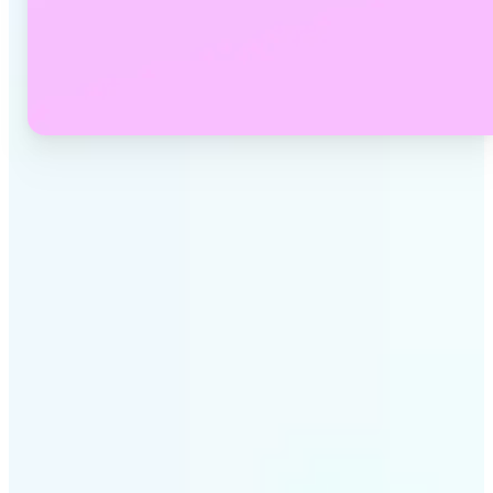
✅
Kalite Kaybı Yok
Çevrimiçi fotoğraf dönüştürücümüz görüntü
kalitenizi korur. Çözünürlük, netlik veya renk
doğruluğundan ödün vermeden dosyaları
dönüştürün.
✅
Geniş Format Desteği
JPEG, JPG, PNG, BMP, TIFF, WEBP ve HEIC arasında
görüntü dosyalarını dönüştürün. Lift'in resim