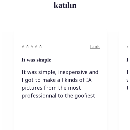
katılın
Link
⭐️ ⭐️ ⭐️ ⭐ ⭐️
⭐️
It was simple
I
It was simple, inexpensive and
I
I got to make all kinds of IA
w
pictures from the most
t
professionnal to the goofiest