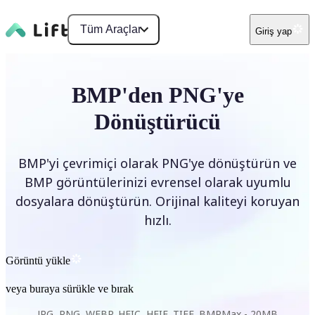
Tüm Araçlar
Giriş yap
BMP'den PNG'ye
Dönüştürücü
BMP'yi çevrimiçi olarak PNG'ye dönüştürün ve
BMP görüntülerinizi evrensel olarak uyumlu
dosyalara dönüştürün. Orijinal kaliteyi koruyan
hızlı.
Görüntü yükle
veya buraya sürükle ve bırak
JPG, PNG, WEBP, HEIC, HEIF, TIFF, BMP
Max -
20MB