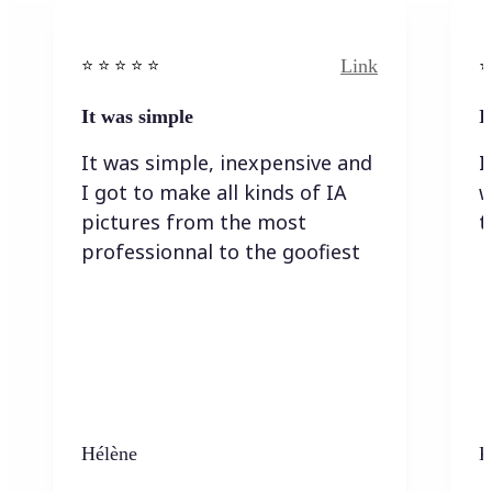
Link
⭐️ ⭐️ ⭐️ ⭐ ⭐️
⭐️
It was simple
I
It was simple, inexpensive and
I
I got to make all kinds of IA
w
pictures from the most
t
professionnal to the goofiest
Hélène
K