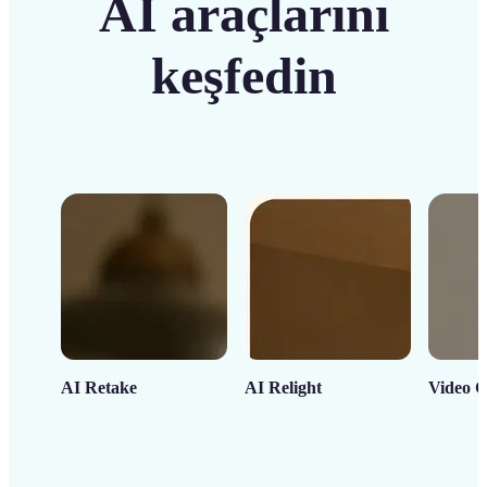
AI araçlarını
keşfedin
AI Retake
AI Relight
Video C