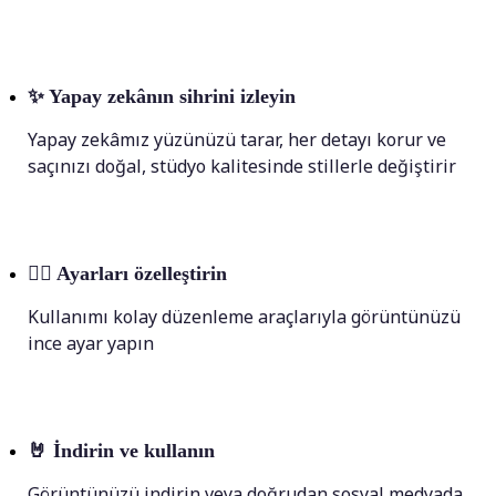
✨
Yapay zekânın sihrini izleyin
Yapay zekâmız yüzünüzü tarar, her detayı korur ve
saçınızı doğal, stüdyo kalitesinde stillerle değiştirir
💁‍♀️
Ayarları özelleştirin
Kullanımı kolay düzenleme araçlarıyla görüntünüzü
ince ayar yapın
🤘
İndirin ve kullanın
Görüntünüzü indirin veya doğrudan sosyal medyada