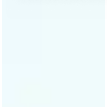
✅
Profesyonel sonuçlar
Karmaşık araçlar olmadan stüdyo kalitesinde
görseller
✅
Yapay zekâ doğruluğu
Görüntünüze özel akıllı algoritmalar
✅
Çapraz platform
iOS, Android ve Web’de kullanılabilir