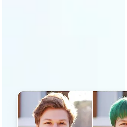
Lift yapay zekâ saç stili
değiştiriciyi öne çıkaran
özellikler