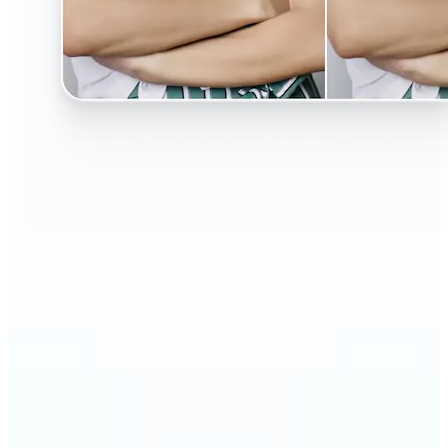
🔹
Kuaföre gitmeden görünümünü değiştirmek
isteyen herkes için ideal
🔹
Kesim veya renk düşünenler değişiklikten önce
stilleri önizleyebilir