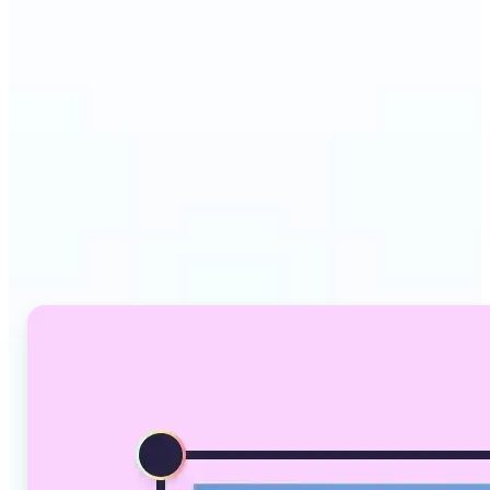
Lift'in Yapay Zeka Resim
Dönüştürücüsü neden öne
çıkıyor