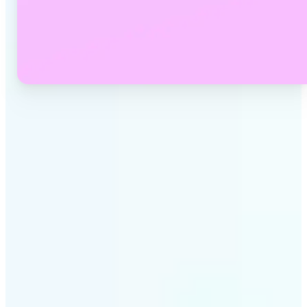
✅
Kalite kaybı yok
Çevrimiçi fotoğraf dönüştürücümüz görüntü
kalitenizi korur. Çözünürlük, netlik veya renk
hassasiyetinden ödün vermeden dosyaları
dönüştürün.
✅
Geniş biçim desteği
JPEG, JPG, PNG, BMP, TIFF, WEBP ve HEIC arasında
resim dosyalarını dönüştürün. Lift'in resim