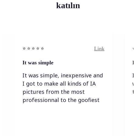
katılın
Link
⭐️ ⭐️ ⭐️ ⭐ ⭐️
⭐️
It was simple
I
It was simple, inexpensive and
I
I got to make all kinds of IA
w
pictures from the most
t
professionnal to the goofiest